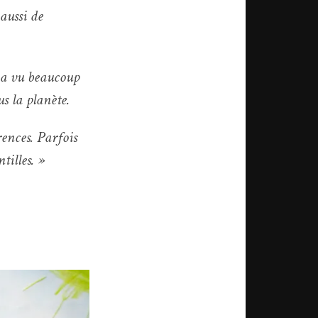
 aussi de
n a vu beaucoup
us la planète.
rences. Parfois
tilles. »