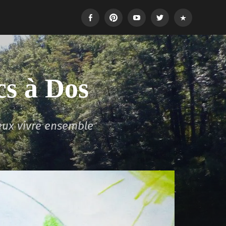
Facebook
Pinterest
Youtube
Twitter
Login
cs à Dos
eux vivre ensemble