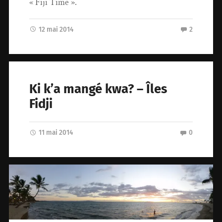
« Fiji Time ».
12 mai 2014
2
Ki k’a mangé kwa? – Îles
Fidji
11 mai 2014
0