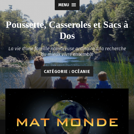
MENU
Poussette, Casseroles et Sacs à
Dos
La vie d'une famille nombreuse ordinaire à la recherche
du mieux vivre ensemble
CATÉGORIE :
OCÉANIE