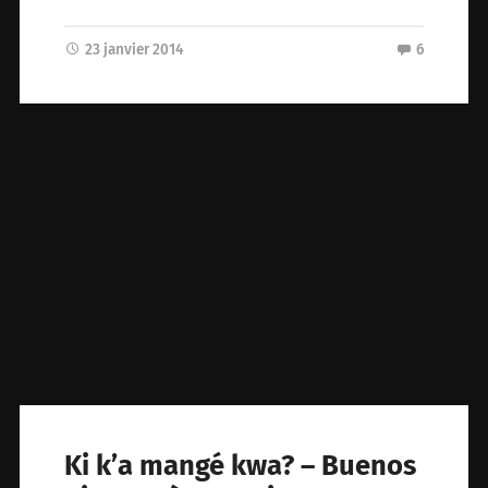
23 janvier 2014
6
Ki k’a mangé kwa? – Buenos