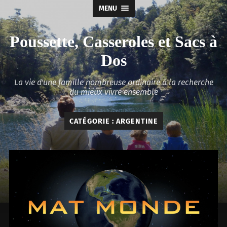
MENU
Poussette, Casseroles et Sacs à
Dos
La vie d'une famille nombreuse ordinaire à la recherche
du mieux vivre ensemble
CATÉGORIE :
ARGENTINE