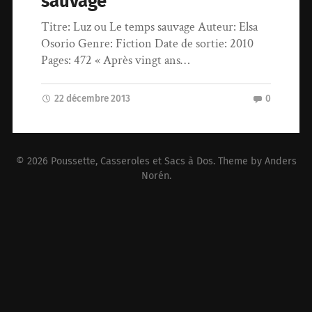
sauvage
Titre: Luz ou Le temps sauvage Auteur: Elsa
Osorio Genre: Fiction Date de sortie: 2010
Pages: 472 « Après vingt ans…
22 décembre 2013
0
© 2026
Poussette, Casseroles et Sacs à Dos
. Theme by
Anders
Norén
.