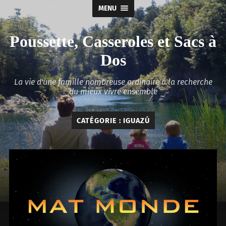
MENU
Poussette, Casseroles et Sacs à
Dos
La vie d'une famille nombreuse ordinaire à la recherche
du mieux vivre ensemble
CATÉGORIE :
IGUAZÚ