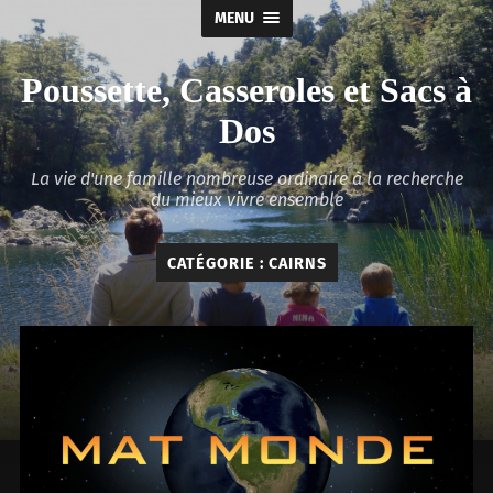
MENU
Poussette, Casseroles et Sacs à
Dos
La vie d'une famille nombreuse ordinaire à la recherche
du mieux vivre ensemble
CATÉGORIE :
CAIRNS