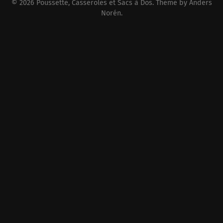
© 2026
Poussette, Casseroles et Sacs à Dos
. Theme by
Anders
Norén
.