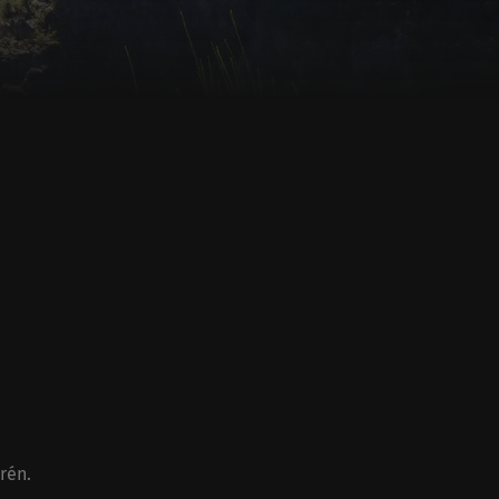
rén
.