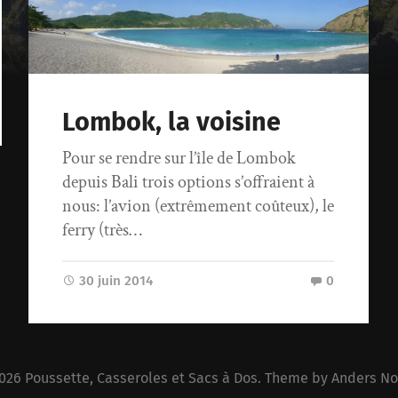
Lombok, la voisine
Pour se rendre sur l’île de Lombok
depuis Bali trois options s’offraient à
nous: l’avion (extrêmement coûteux), le
ferry (très…
30 juin 2014
0
026
Poussette, Casseroles et Sacs à Dos
. Theme by
Anders No