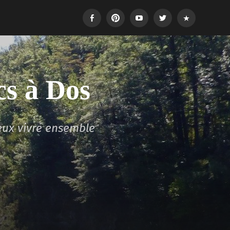
Facebook
Pinterest
Youtube
Twitter
Login
cs à Dos
eux vivre ensemble