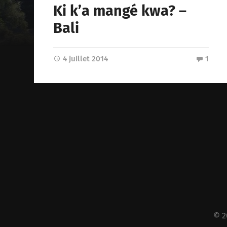
Ki k’a mangé kwa? –
Bali
4 juillet 2014
1
© 2