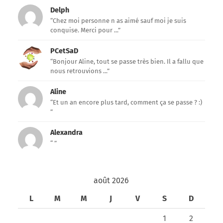
Delph
“Chez moi personne n as aimé sauf moi je suis
conquise. Merci pour ...”
PCetSaD
“Bonjour Aline, tout se passe très bien. Il a fallu que
nous retrouvions ...”
Aline
“Et un an encore plus tard, comment ça se passe ? :)
”
Alexandra
“ ”
août 2026
L
M
M
J
V
S
D
1
2