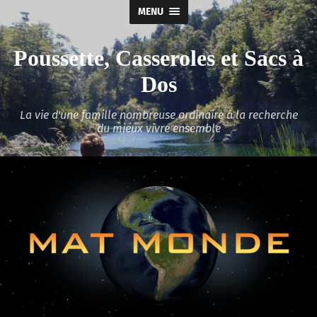
MENU
Poussette, Casseroles et Sacs à
Dos
La vie d'une famille nombreuse ordinaire à la recherche
du mieux vivre ensemble