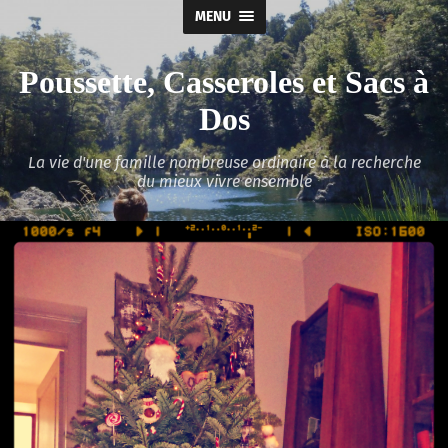
MENU
Poussette, Casseroles et Sacs à
Dos
La vie d'une famille nombreuse ordinaire à la recherche
du mieux vivre ensemble