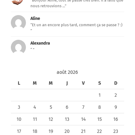
“Bonjour Aline, tout se passe très bien. Il a fallu que
nous retrouvions ...”
Aline
“Et un an encore plus tard, comment ça se passe ? :)
”
Alexandra
“ ”
août 2026
L
M
M
J
V
S
D
1
2
3
4
5
6
7
8
9
10
11
12
13
14
15
16
17
18
19
20
21
22
23