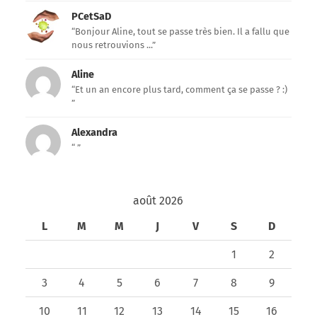
PCetSaD
“Bonjour Aline, tout se passe très bien. Il a fallu que
nous retrouvions ...”
Aline
“Et un an encore plus tard, comment ça se passe ? :)
”
Alexandra
“ ”
août 2026
L
M
M
J
V
S
D
1
2
3
4
5
6
7
8
9
10
11
12
13
14
15
16