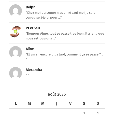
Delph
“Chez moi personne n as aimé sauf moi je suis
conquise. Merci pour ...”
PCetSaD
“Bonjour Aline, tout se passe très bien. Il a fallu que
nous retrouvions ...”
Aline
“Et un an encore plus tard, comment ça se passe ? :)
”
Alexandra
“ ”
août 2026
L
M
M
J
V
S
D
1
2