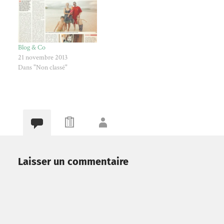
attendions d'avoir la
confirmation de nos
employeurs et de l'école de
Matéo que le projet pourrait
se concrétiser aux…
Blog & Co
21 novembre 2013
Dans "Non classé"
Laisser un commentaire