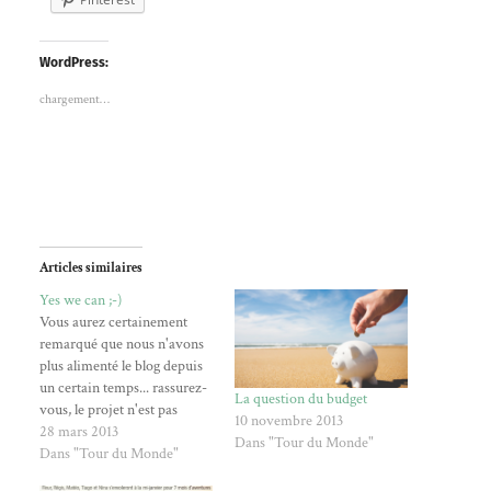
WordPress:
chargement…
Articles similaires
Yes we can ;-)
Vous aurez certainement
remarqué que nous n'avons
plus alimenté le blog depuis
un certain temps... rassurez-
La question du budget
vous, le projet n'est pas
10 novembre 2013
abonné, bien au contraire.
28 mars 2013
Dans "Tour du Monde"
Le temps était comme
Dans "Tour du Monde"
suspendu, puisque nous