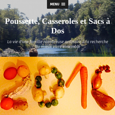
MENU
Poussette, Casseroles et Sacs à
Dos
La vie d'une famille nombreuse ordinaire à la recherche
du mieux vivre ensemble