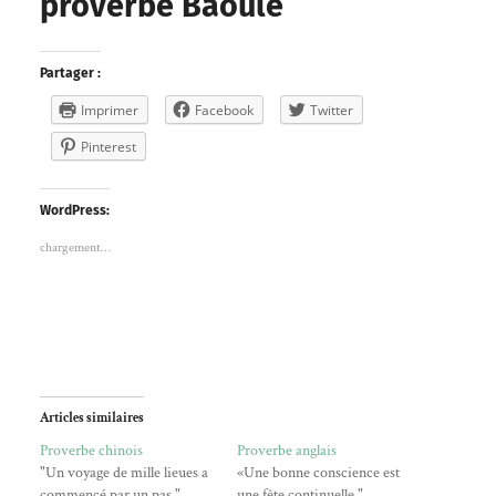
proverbe Baoulé
Partager :
Imprimer
Facebook
Twitter
Pinterest
WordPress:
chargement…
Articles similaires
Proverbe chinois
Proverbe anglais
"Un voyage de mille lieues a
«Une bonne conscience est
commencé par un pas."
une fête continuelle."