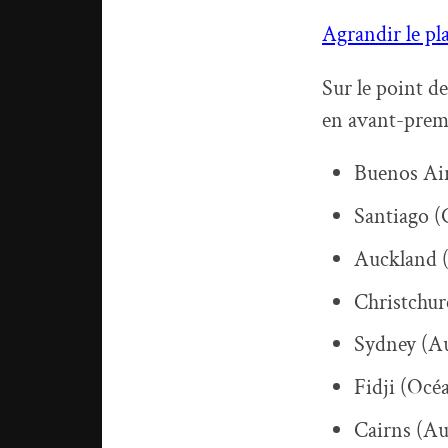
Agrandir le pl
Sur le point de
en avant-premiè
Buenos Air
Santiago (C
Auckland 
Christchur
Sydney (Au
Fidji (Océ
Cairns (Au