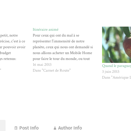
Itinéraire animé
 petit, notre
Pour ceux qui ont du mal à se
récise, c'est à ce
représenter l'immensité de notre
ur pouvoir avoir
planète, ceux qui nous ont demandé si
e budget
nous allions acheter un Mobile Home
ys retenus:
pour faire le tour du monde, ou tout
lle-Zélande
simplement pour le plaisir des yeux,
16 mai 2013
Quand le paraguay
aïlande Sri
"
nous avons fait une petite animation de
Dans "Carnet de Route"
3 juin 2013
 recensé de
notre parcours sous Google…
Dans "Amérique L
ens de transport
Post Info
Author Info