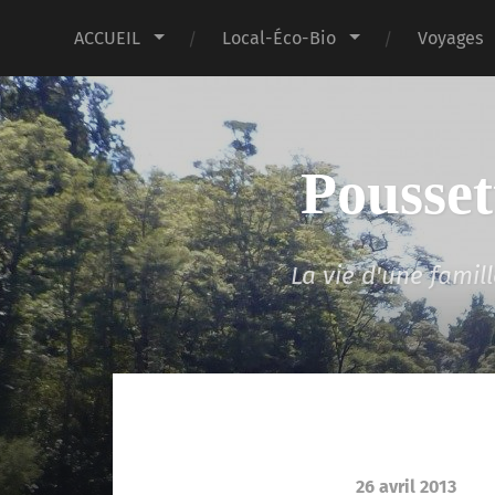
ACCUEIL
Local-Éco-Bio
Voyages
Pousset
La vie d'une fami
26 avril 2013