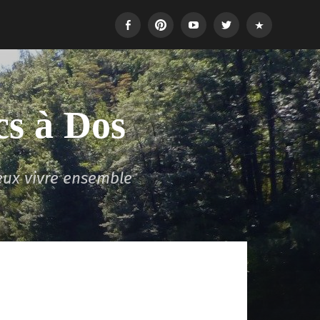
Facebook
Pinterest
Youtube
Twitter
Login
cs à Dos
eux vivre ensemble