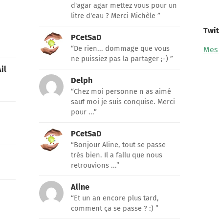
d'agar agar mettez vous pour un
litre d'eau ? Merci Michèle ”
Twit
PCetSaD
“De rien... dommage que vous
Mes
ne puissiez pas la partager ;-) ”
il
Delph
“Chez moi personne n as aimé
sauf moi je suis conquise. Merci
pour ...”
PCetSaD
“Bonjour Aline, tout se passe
très bien. Il a fallu que nous
retrouvions ...”
Aline
“Et un an encore plus tard,
comment ça se passe ? :) ”