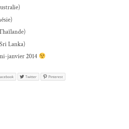
stralie)
nésie)
Thaïlande)
Sri Lanka)
mi-janvier 2014
Facebook
Twitter
Pinterest