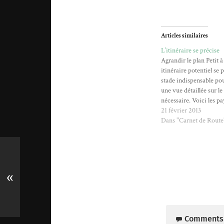
Articles similaires
L’itinéraire se précise
Agrandir le plan Petit à
itinéraire potentiel se p
stade indispensable po
une vue détaillée sur l
nécessaire. Voici les pa
Argentine Chili Nouve
21 février 2013
Australie Indonésie Th
Dans "Carnet de Route
Lanka Nous avons déjà
façon détaillée les moy
et les…
«
Comments