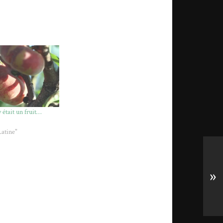
 était un fruit…
atine"
»