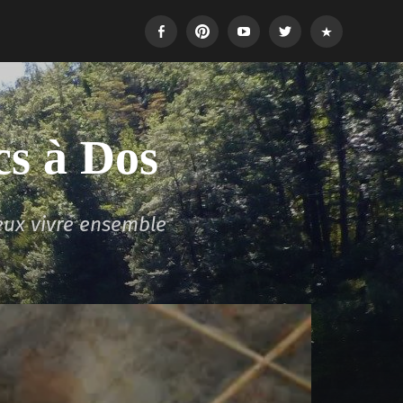
Facebook
Pinterest
Youtube
Twitter
Login
cs à Dos
eux vivre ensemble