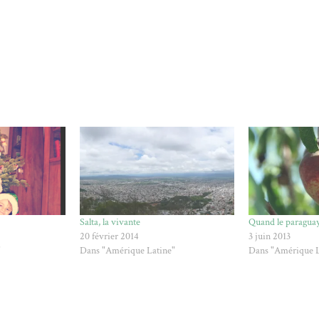
Salta, la vivante
Quand le paraguay
20 février 2014
3 juin 2013
"
Dans "Amérique Latine"
Dans "Amérique L