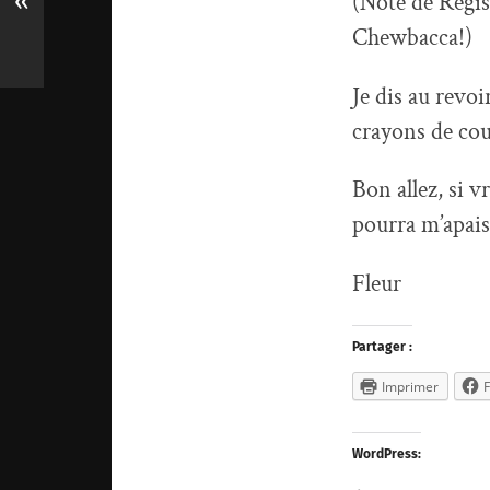
«
(Note de Régis
Chewbacca!)
Je dis au revoi
crayons de cou
Bon allez, si v
pourra m’apai
Fleur
Partager :
Imprimer
WordPress: