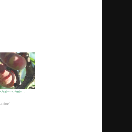
 était un fruit…
atine"