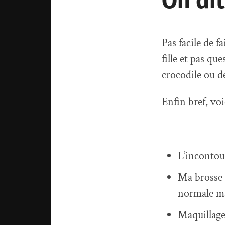
On dit
Pas facile de 
fille et pas qu
crocodile ou d
Enfin bref, voi
L’incontou
Ma brosse 
normale ma
Maquillage