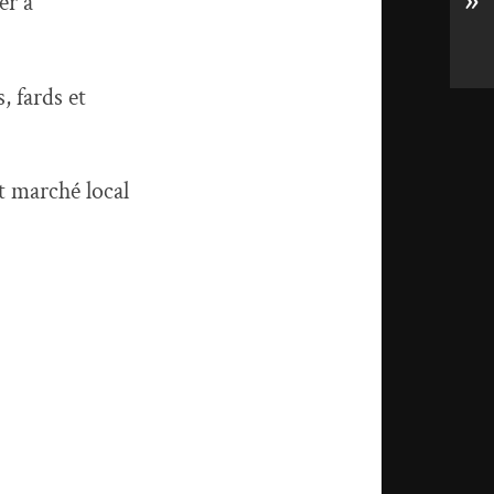
»
er à
, fards et
it marché local