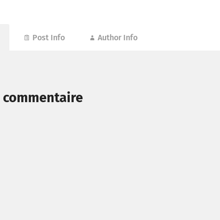
Post Info
Author Info
n commentaire