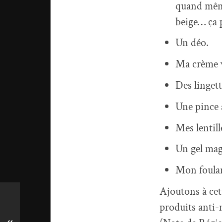
quand même
beige… ça 
Un déo.
Ma crème v
Des linget
Une pince à
Mes lentill
Un gel mag
Mon foular
Ajoutons à cett
produits anti-