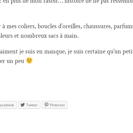
: en plus de mon rasoir… histoire de ne pas ressembl
r à mes coliers, boucles d’oreilles, chaussures, parfums
leurs et nombreux sacs à main.
raiment je suis en manque, je suis certaine qu’un pet
ser un peu
Facebook
Twitter
Pinterest