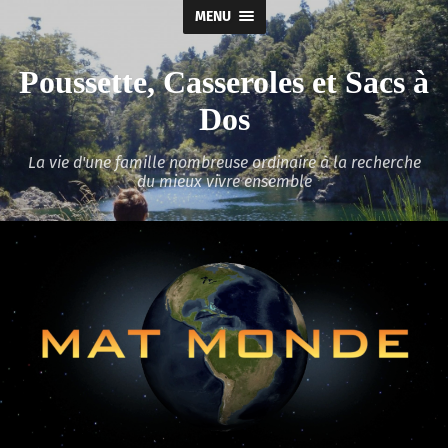
MENU
Poussette, Casseroles et Sacs à
Dos
La vie d'une famille nombreuse ordinaire à la recherche
du mieux vivre ensemble