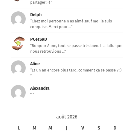
partager ;-) ”
Delph
“Chez moi personne n as aimé sauf moi je suis
conquise. Merci pour ...”
PCetSaD
“Bonjour Aline, tout se passe très bien. Il a fallu que
nous retrouvions ...”
Aline
“Et un an encore plus tard, comment ça se passe ? :)
”
Alexandra
“ ”
août 2026
L
M
M
J
V
S
D