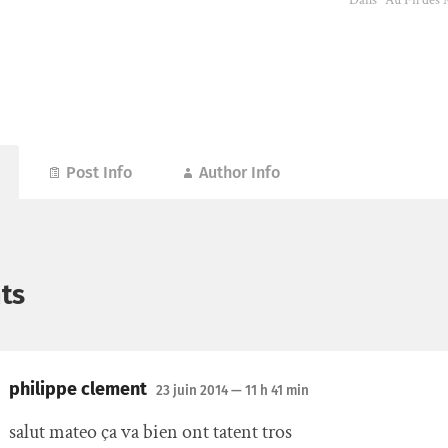
Dans "Au Fil des 
Post Info
Author Info
ts
philippe clement
23 juin 2014
— 11 h 41 min
salut mateo ça va bien ont tatent tros