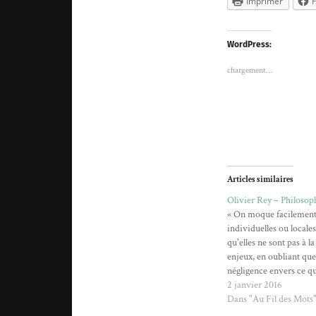
Imprimer
WordPress:
chargement…
Articles similaires
Olivier Rey – Philosop
« On moque facilement l
individuelles ou locale
qu'elles ne sont pas à l
enjeux, en oubliant que 
négligence envers ce qu
portée au nom de l'univ
2 janvier 2016
dévaluant notre expérie
Dans "Au Fil des Mots
permis et permet aux…