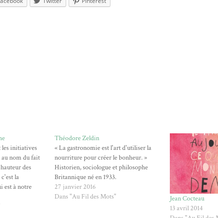
Facebook
Twitter
Pinterest
he
Théodore Zeldin
es initiatives
« La gastronomie est l'art d'utiliser la
s au nom du fait
nourriture pour créer le bonheur. »
a hauteur des
Historien, sociologue et philosophe
c'est la
Britannique né en 1933.
i est à notre
27 janvier 2016
ersel qui, en
Dans "Au Fil des Mots"
Jean Cocteau
nce directe, a
"
13 avril 2014