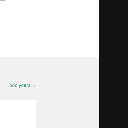
Mots"
Add yours →