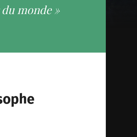
r du monde »
osophe