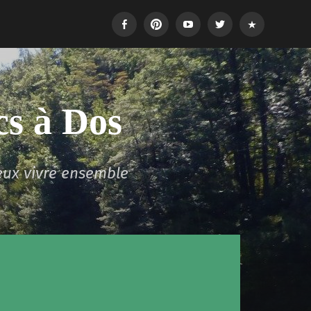
Facebook
Pinterest
Youtube
Twitter
Login
cs à Dos
eux vivre ensemble