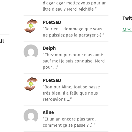
d'agar agar mettez vous pour un
litre d'eau ? Merci Michèle ”
Twit
PCetSaD
“De rien... dommage que vous
Mes
ne puissiez pas la partager ;-) ”
il
Delph
“Chez moi personne n as aimé
sauf moi je suis conquise. Merci
pour ...”
PCetSaD
“Bonjour Aline, tout se passe
très bien. Il a fallu que nous
retrouvions ...”
Aline
“Et un an encore plus tard,
comment ça se passe ? :) ”