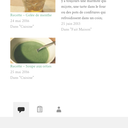
y a toujours une marmite qui
mijote, une tarte dans le four
ou des pots de confitures qui
Recette – Gelée de menthe
refroidissent dans un coin;
24 mai 2016
goûter des nouvelles épices,
25 juin 2013
Dans "Cuisine"
des saveurs exotiques, des
Dans "Fait Maison"
mélanges exquis... Découvrir
dans chaque recoin de la
maison un livre, un roman,
le…
Recette – Soupe aux orties
25 mai 2016
Dans "Cuisine"