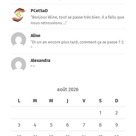
PCetSaD
“Bonjour Aline, tout se passe très bien. Il a fallu que
nous retrouvions ...”
Aline
“Et un an encore plus tard, comment ça se passe ? :)
”
Alexandra
“ ”
août 2026
L
M
M
J
V
S
D
1
2
3
4
5
6
7
8
9