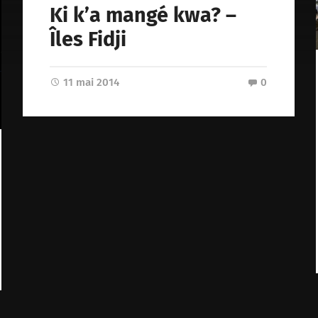
Ki k’a mangé kwa? –
Îles Fidji
11 mai 2014
0