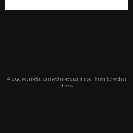
© 2026
Poussette, Casseroles et Sacs à Dos
. Theme by
Anders
Norén
.