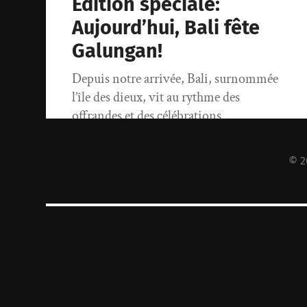
Edition spéciale:
Aujourd’hui, Bali fête
Galungan!
Depuis notre arrivée, Bali, surnommée
l’île des dieux, vit au rythme des
offrandes et des célébrations
quotidiennes. Il semble que…
© 2
21 mai 2014
1