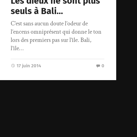
Les dieux ne sont plus
seuls à Bali…
C’est sans aucun doute l’odeur de
l’encens omniprésent qui donne le ton
lors des premiers pas sur l’île. Bali,
l’île…
17 juin 2014
0