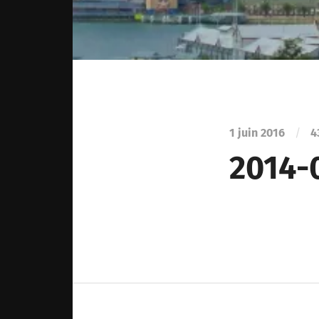
1 juin 2016
/
4
2014-