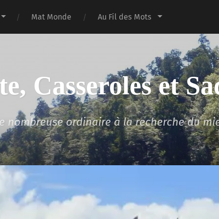
Mat Monde
Au Fil des Mots
te, Casseroles et Sa
lle nombreuse ordinaire à la recherche du mi