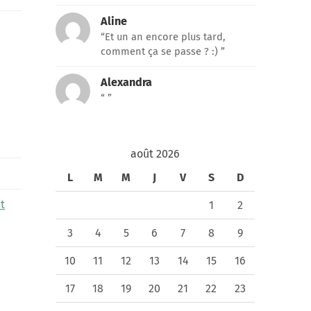
Aline
“Et un an encore plus tard,
comment ça se passe ? :) ”
Alexandra
“ ”
août 2026
L
M
M
J
V
S
D
t
1
2
3
4
5
6
7
8
9
10
11
12
13
14
15
16
17
18
19
20
21
22
23