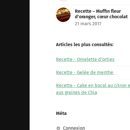
Recette – Muffin fleur
d’oranger, cœur chocolat
21 mars 2017
Articles les plus consultés:
Recette - Omelette d'orties
Recette - Gelée de menthe
Recette - Cake en bocal au citron e
aux graines de Chia
Méta
Connexion