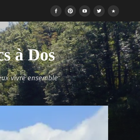
Facebook
Pinterest
Youtube
Twitter
Login
cs à Dos
eux vivre ensemble