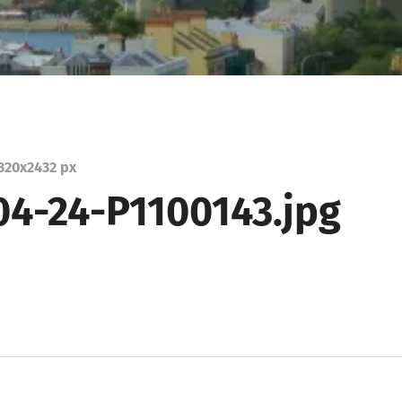
320
x
2432 px
04-24-P1100143.jpg