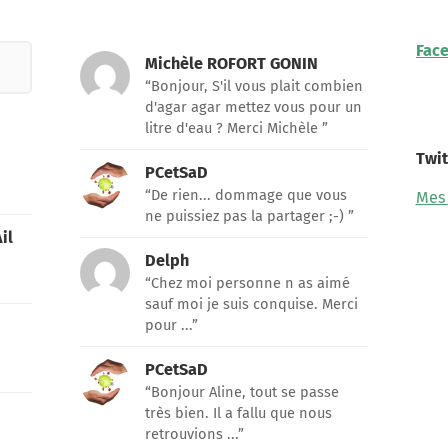
Fac
Michèle ROFORT GONIN
“Bonjour, S'il vous plait combien
d'agar agar mettez vous pour un
litre d'eau ? Merci Michèle ”
Twit
PCetSaD
“De rien... dommage que vous
Mes
ne puissiez pas la partager ;-) ”
il
Delph
“Chez moi personne n as aimé
sauf moi je suis conquise. Merci
pour ...”
PCetSaD
“Bonjour Aline, tout se passe
très bien. Il a fallu que nous
retrouvions ...”