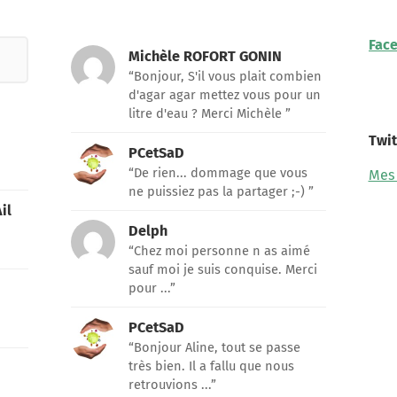
Fac
Michèle ROFORT GONIN
“Bonjour, S'il vous plait combien
d'agar agar mettez vous pour un
litre d'eau ? Merci Michèle ”
Twit
PCetSaD
“De rien... dommage que vous
Mes
ne puissiez pas la partager ;-) ”
il
Delph
“Chez moi personne n as aimé
sauf moi je suis conquise. Merci
pour ...”
PCetSaD
“Bonjour Aline, tout se passe
très bien. Il a fallu que nous
retrouvions ...”