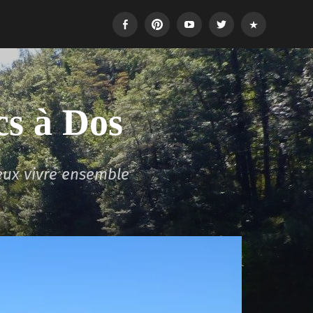
Facebook
Pinterest
Youtube
Twitter
Login
cs à Dos
eux vivre ensemble