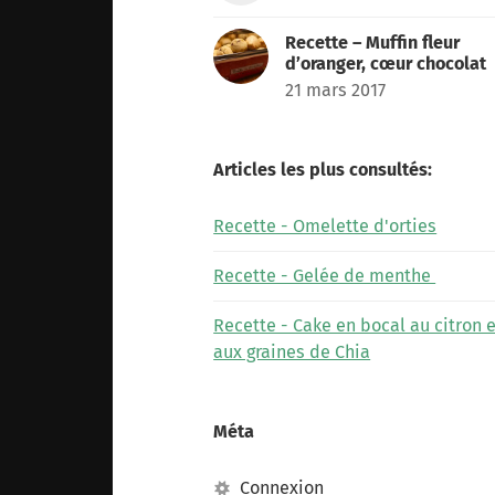
Recette – Muffin fleur
d’oranger, cœur chocolat
21 mars 2017
Articles les plus consultés:
Recette - Omelette d'orties
Recette - Gelée de menthe
Recette - Cake en bocal au citron e
aux graines de Chia
Méta
Connexion