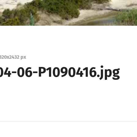
320
x
2432 px
04-06-P1090416.jpg