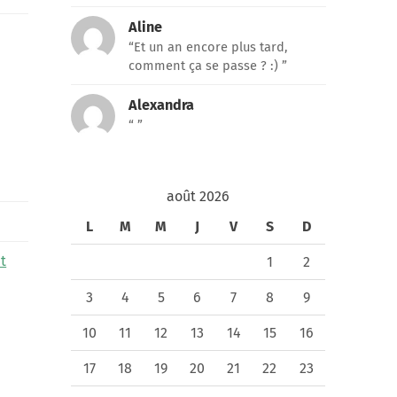
Aline
“Et un an encore plus tard,
comment ça se passe ? :) ”
Alexandra
“ ”
août 2026
L
M
M
J
V
S
D
t
1
2
3
4
5
6
7
8
9
10
11
12
13
14
15
16
17
18
19
20
21
22
23