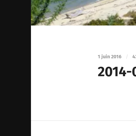
1 juin 2016
/
4
2014-