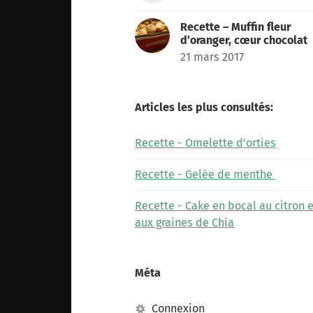
Recette – Muffin fleur
d’oranger, cœur chocolat
21 mars 2017
Articles les plus consultés:
Recette - Omelette d'orties
Recette - Gelée de menthe
Recette - Cake en bocal au citron e
aux graines de Chia
Méta
Connexion