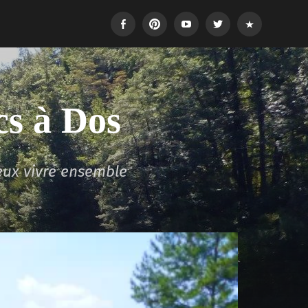
Facebook
Pinterest
Youtube
Twitter
Login
cs à Dos
eux vivre ensemble