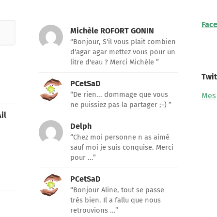
Fac
Michèle ROFORT GONIN
“Bonjour, S'il vous plait combien
d'agar agar mettez vous pour un
litre d'eau ? Merci Michèle ”
Twit
PCetSaD
“De rien... dommage que vous
Mes
ne puissiez pas la partager ;-) ”
il
Delph
“Chez moi personne n as aimé
sauf moi je suis conquise. Merci
pour ...”
PCetSaD
“Bonjour Aline, tout se passe
très bien. Il a fallu que nous
retrouvions ...”