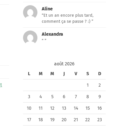
Aline
“Et un an encore plus tard,
comment ça se passe ? :) ”
Alexandra
“ ”
août 2026
L
M
M
J
V
S
D
t
1
2
3
4
5
6
7
8
9
10
11
12
13
14
15
16
17
18
19
20
21
22
23