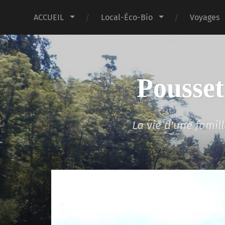
ACCUEIL
Local-Éco-Bio
Voyages
Pousset
La vie d'une fami