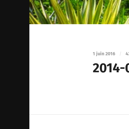
1 juin 2016
/
4
2014-