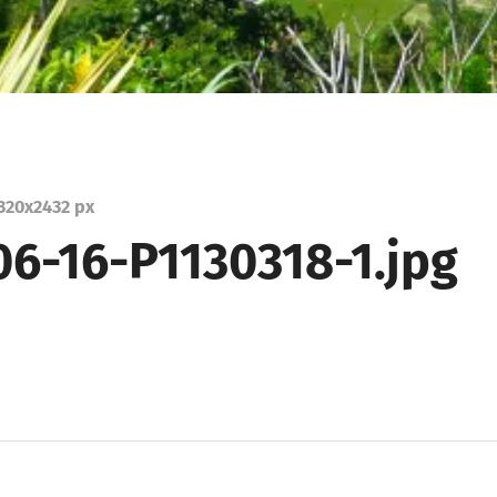
320
x
2432 px
06-16-P1130318-1.jpg