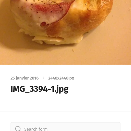
25 janvier 2016
/
2448
x
2448 px
IMG_3394-1.jpg
Search