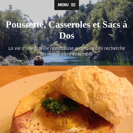
MENU
Poussette, Casseroles et Sacs à
Dos
La vie d'une famille nombreuse ordinaire à la recherche
du mieux vivre ensemble