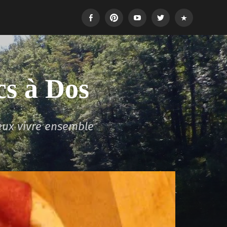
Facebook
Pinterest
Youtube
Twitter
Login
cs à Dos
eux vivre ensemble