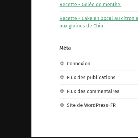
Recette - Gelée de menthe
Recette - Cake en bocal au citron e
aux graines de Chia
Méta
Connexion
Flux des publications
Flux des commentaires
Site de WordPress-FR