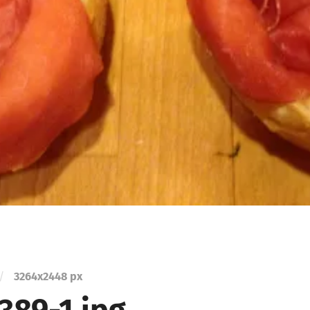
/
3264
x
2448 px