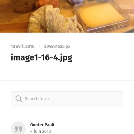
13 avril 2016
/
2048
x
1536 px
image1-16-4.jpg
Search
for:
Gunter Pauli
4 juin 2018