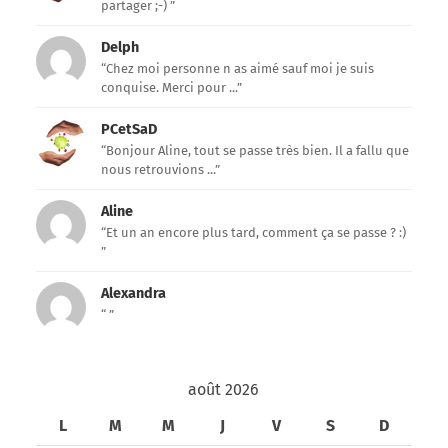
partager ;-) ”
Delph
“Chez moi personne n as aimé sauf moi je suis
conquise. Merci pour ...”
PCetSaD
“Bonjour Aline, tout se passe très bien. Il a fallu que
nous retrouvions ...”
Aline
“Et un an encore plus tard, comment ça se passe ? :)
”
Alexandra
“ ”
août 2026
L
M
M
J
V
S
D