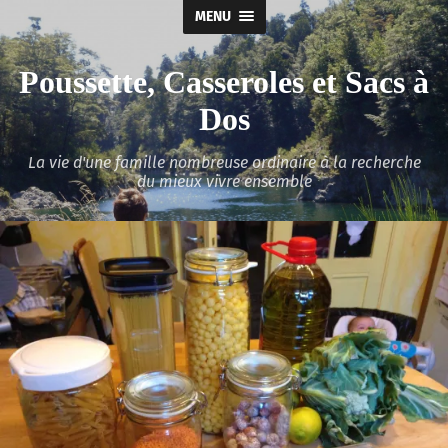
MENU
Poussette, Casseroles et Sacs à
Dos
La vie d'une famille nombreuse ordinaire à la recherche
du mieux vivre ensemble