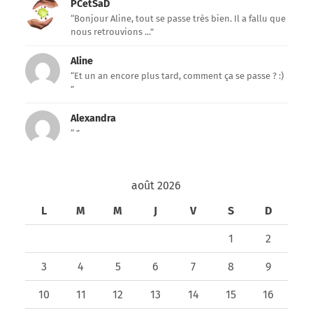
PCetSaD
“Bonjour Aline, tout se passe très bien. Il a fallu que
nous retrouvions ...”
Aline
“Et un an encore plus tard, comment ça se passe ? :)
”
Alexandra
“ ”
août 2026
L
M
M
J
V
S
D
1
2
3
4
5
6
7
8
9
10
11
12
13
14
15
16