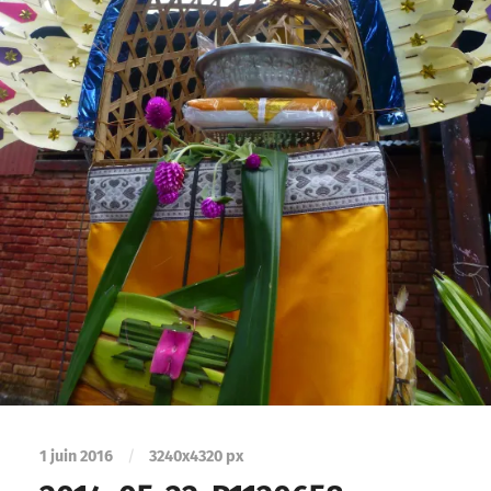
1 juin 2016
/
3240
x
4320 px