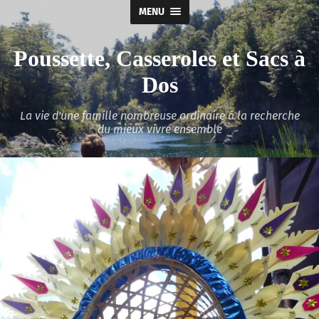
MENU
Poussette, Casseroles et Sacs à
Dos
La vie d'une famille nombreuse ordinaire à la recherche
du mieux vivre ensemble