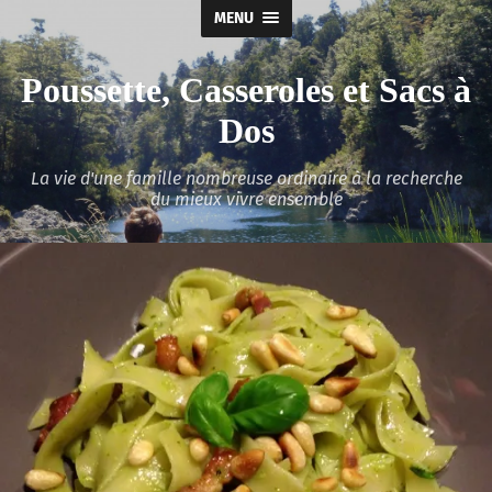
MENU
Poussette, Casseroles et Sacs à
Dos
La vie d'une famille nombreuse ordinaire à la recherche
du mieux vivre ensemble