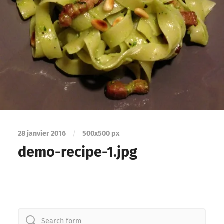
28 janvier 2016
/
500
x
500 px
demo-recipe-1.jpg
Search