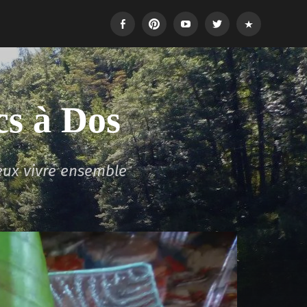
Facebook
Pinterest
Youtube
Twitter
Login
cs à Dos
eux vivre ensemble