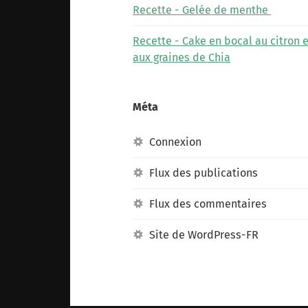
Recette - Gelée de menthe
Recette - Cake en bocal au citron e
aux graines de Chia
Méta
Connexion
Flux des publications
Flux des commentaires
Site de WordPress-FR