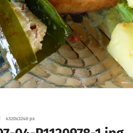
/
4320
x
3240 px