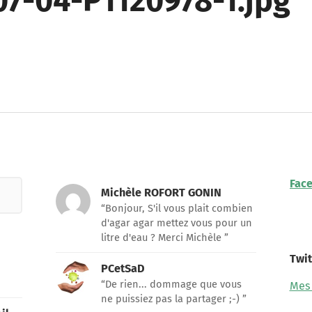
07-04-P1120978-1.jpg
Fac
Michèle ROFORT GONIN
“Bonjour, S'il vous plait combien
d'agar agar mettez vous pour un
litre d'eau ? Merci Michèle ”
Twit
PCetSaD
“De rien... dommage que vous
Mes
ne puissiez pas la partager ;-) ”