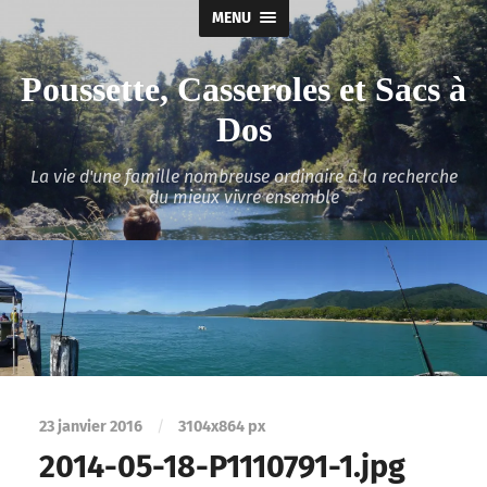
MENU
Poussette, Casseroles et Sacs à
Dos
La vie d'une famille nombreuse ordinaire à la recherche
du mieux vivre ensemble
23 janvier 2016
/
3104
x
864 px
2014-05-18-P1110791-1.jpg