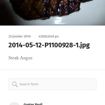
23 janvier 2016
/
4320
x
3240 px
2014-05-12-P1100928-1.jpg
Steak Angus
Search
for:
Gunter Pauli