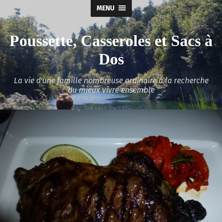
MENU
Poussette, Casseroles et Sacs à
Dos
La vie d'une famille nombreuse ordinaire à la recherche
du mieux vivre ensemble