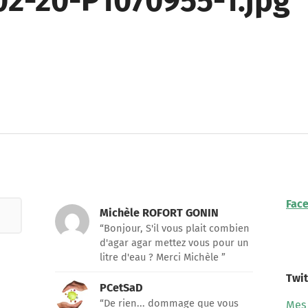
02-20-P1070955-1.jpg
Fac
Michèle ROFORT GONIN
“Bonjour, S'il vous plait combien
d'agar agar mettez vous pour un
litre d'eau ? Merci Michèle ”
Twit
PCetSaD
“De rien... dommage que vous
Mes