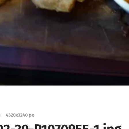
/
4320
x
3240 px