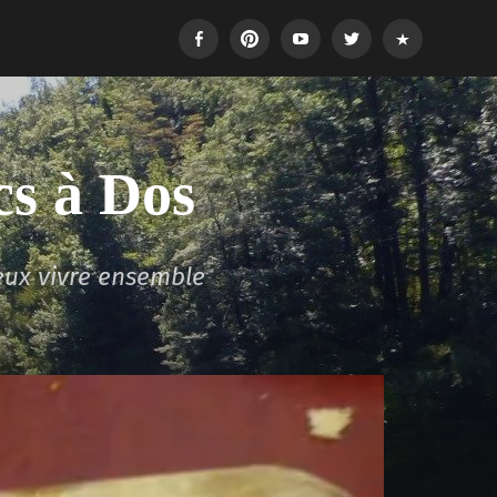
Facebook
Pinterest
Youtube
Twitter
Login
cs à Dos
eux vivre ensemble