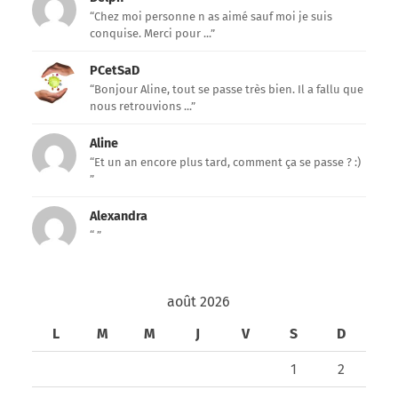
“Chez moi personne n as aimé sauf moi je suis
conquise. Merci pour ...”
PCetSaD
“Bonjour Aline, tout se passe très bien. Il a fallu que
nous retrouvions ...”
Aline
“Et un an encore plus tard, comment ça se passe ? :)
”
Alexandra
“ ”
août 2026
L
M
M
J
V
S
D
1
2