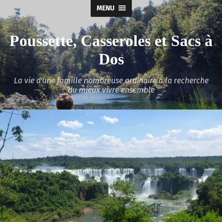
MENU
Poussette, Casseroles et Sacs à
Dos
La vie d'une famille nombreuse ordinaire à la recherche
du mieux vivre ensemble