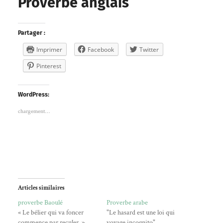
Proverbe anglais
Partager :
Imprimer
Facebook
Twitter
Pinterest
WordPress:
chargement…
Articles similaires
proverbe Baoulé
Proverbe arabe
« Le bélier qui va foncer
"Le hasard est une loi qui
commence par reculer. »
voyage incognito"