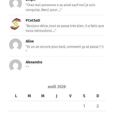
“Chez moi personne n as aimé sauf moi je suis
conquise. Merci pour ...”
PCetSaD
“Bonjour Aline, tout se passe très bien. Il a fallu que
nous retrouvions ...”
Aline
“Et un an encore plus tard, comment ça se passe ? :)
”
Alexandra
“ ”
août 2026
L
M
M
J
V
S
D
1
2