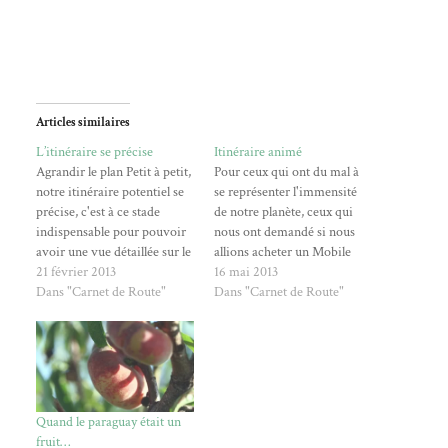
Articles similaires
L’itinéraire se précise
Itinéraire animé
Agrandir le plan Petit à petit,
Pour ceux qui ont du mal à
notre itinéraire potentiel se
se représenter l'immensité
précise, c'est à ce stade
de notre planète, ceux qui
indispensable pour pouvoir
nous ont demandé si nous
avoir une vue détaillée sur le
allions acheter un Mobile
budget nécessaire. Voici les
21 février 2013
Home pour faire le tour du
16 mai 2013
pays retenus: Argentine Chili
Dans "Carnet de Route"
monde, ou tout simplement
Dans "Carnet de Route"
Nouvelle-Zélande Australie
pour le plaisir des yeux, nous
Indonésie Thaïlande Sri
avons fait une petite
Lanka Nous avons déjà
animation de notre parcours
recensé de façon détaillée les
sous Google…
moyens de transport et les…
Quand le paraguay était un
fruit…