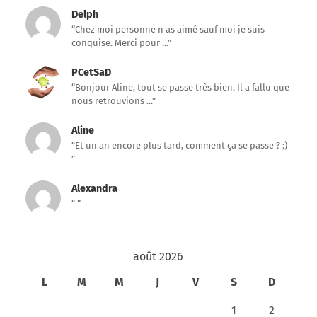
Delph
“Chez moi personne n as aimé sauf moi je suis
conquise. Merci pour ...”
PCetSaD
“Bonjour Aline, tout se passe très bien. Il a fallu que
nous retrouvions ...”
Aline
“Et un an encore plus tard, comment ça se passe ? :)
”
Alexandra
“ ”
août 2026
L
M
M
J
V
S
D
1
2