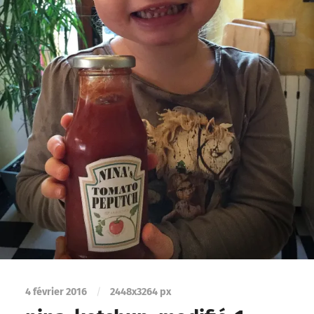
4 février 2016
/
2448
x
3264 px