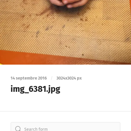
14 septembre 2016
/
3024
x
3024 px
img_6381.jpg
Search