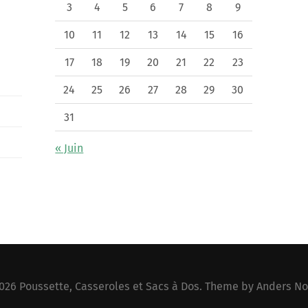
3
4
5
6
7
8
9
10
11
12
13
14
15
16
17
18
19
20
21
22
23
24
25
26
27
28
29
30
31
« Juin
026
Poussette, Casseroles et Sacs à Dos
. Theme by
Anders No