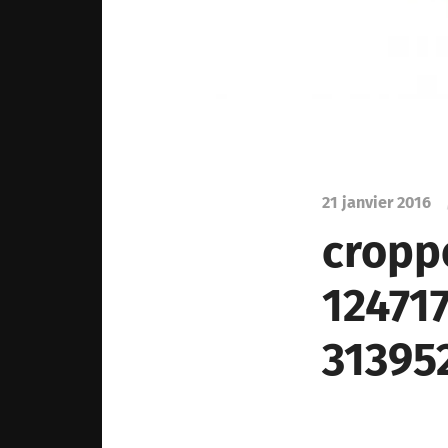
21 janvier 2016
cropp
12471
31395