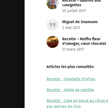
Recette – Gaufres aux
courgettes
25 juillet 2017
Miguel de Unamuno
2 mai 2017
Recette – Muffin fleur
d’oranger, cœur chocolat
21 mars 2017
Articles les plus consultés:
Recette - Omelette d'orties
Recette - Gelée de menthe
Recette - Cake en bocal au citron e
aux graines de Chia