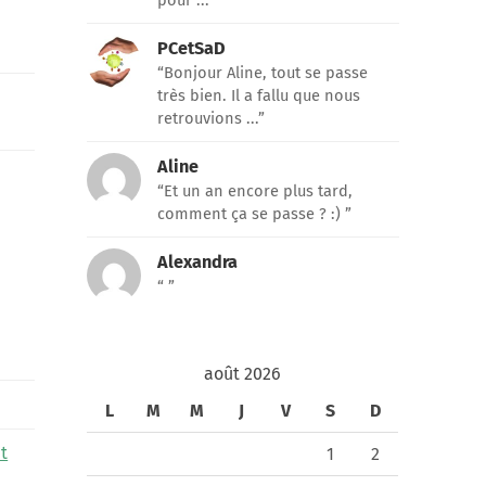
pour ...”
PCetSaD
“Bonjour Aline, tout se passe
très bien. Il a fallu que nous
retrouvions ...”
Aline
“Et un an encore plus tard,
comment ça se passe ? :) ”
Alexandra
“ ”
août 2026
L
M
M
J
V
S
D
t
1
2