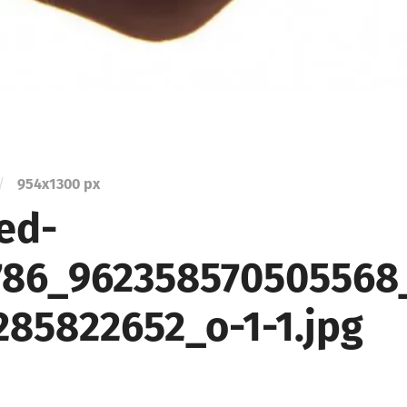
/
954
x
1300 px
ed-
786_962358570505568
285822652_o-1-1.jpg