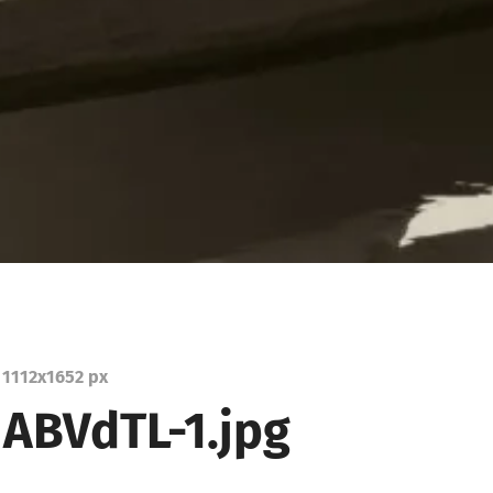
1112
x
1652 px
ABVdTL-1.jpg