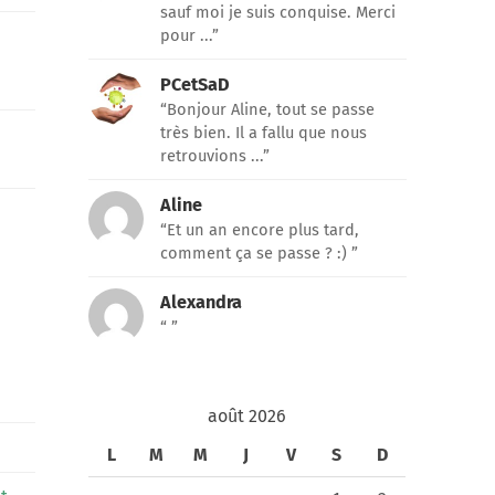
sauf moi je suis conquise. Merci
pour ...”
PCetSaD
“Bonjour Aline, tout se passe
très bien. Il a fallu que nous
retrouvions ...”
Aline
“Et un an encore plus tard,
comment ça se passe ? :) ”
Alexandra
“ ”
août 2026
L
M
M
J
V
S
D