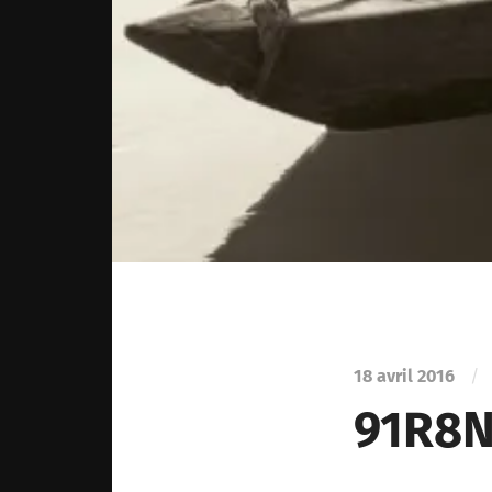
18 avril 2016
/
91R8N