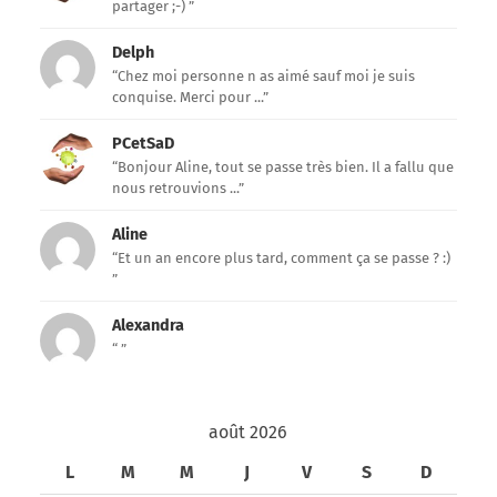
partager ;-) ”
Delph
“Chez moi personne n as aimé sauf moi je suis
conquise. Merci pour ...”
PCetSaD
“Bonjour Aline, tout se passe très bien. Il a fallu que
nous retrouvions ...”
Aline
“Et un an encore plus tard, comment ça se passe ? :)
”
Alexandra
“ ”
août 2026
L
M
M
J
V
S
D