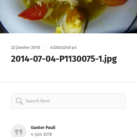
22 janvier 2016
/
4320
x
3240 px
2014-07-04-P1130075-1.jpg
Search
for:
Gunter Pauli
4 juin 2018