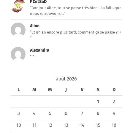
PCetSaD
“Bonjour Aline, tout se passe très bien. Il a fallu que
nous retrouvions ...”
Aline
“Et un an encore plus tard, comment ça se passe ? :)
”
Alexandra
“ ”
août 2026
L
M
M
J
V
S
D
1
2
3
4
5
6
7
8
9
10
11
12
13
14
15
16