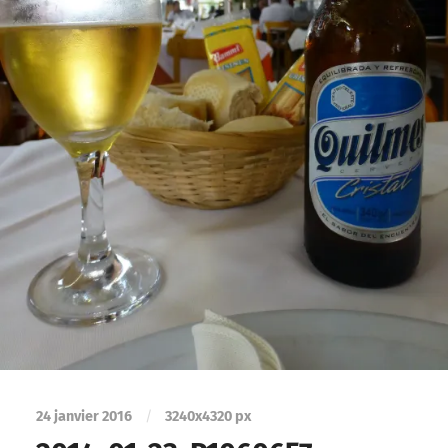
24 janvier 2016
/
3240
x
4320 px